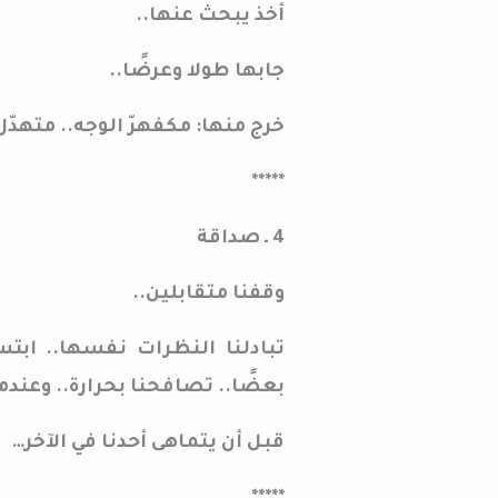
أخذ يبحث عنها..
جابها طولا وعرضًا..
خرج منها: مكفهرّ الوجه.. متهدّ
*****
4 ـ صداقة
وقفنا متقابلين..
تبادلنا النظرات نفسها.. ابتس
بعضًا.. تصافحنا بحرارة.. وعندما
قبل أن يتماهى أحدنا في الآخر…