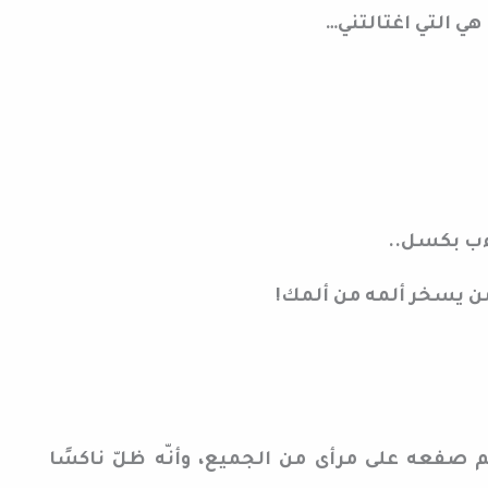
هي التي اغتالتني…
ءب بكسل..
 من يسخر ألمه من ألمك!
هم صفعه على مرأى من الجميع، وأنّه ظلّ ناكسًا