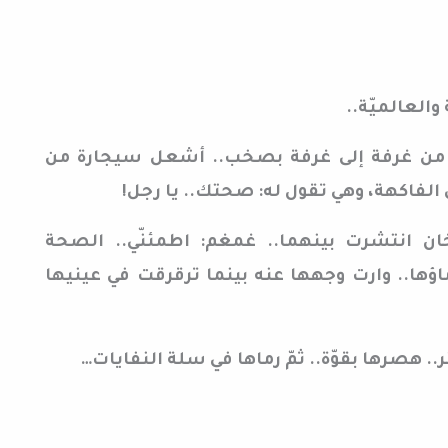
والعالميّة..
ن غرفة إلى غرفة بصخب.. أشعل سيجارة من
لفاكهة، وهي تقول له: صحتك.. يا رجل!
ن انتشرت بينهما.. غمغم: اطمئنّي.. الصحة
اؤها.. وارت وجهها عنه بينما ترقرقت في عينيها
 هصرها بقوّة.. ثمّ رماها في سلة النفايات…