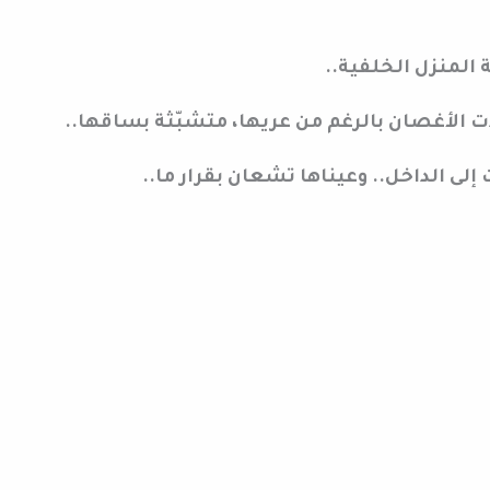
 المنزل الخلفية..
 الأغصان بالرغم من عريها، متشبّثة بساقها..
إلى الداخل.. وعيناها تشعان بقرار ما..