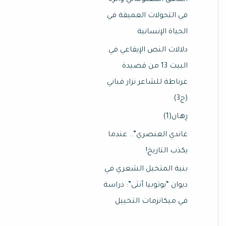
التدفق المعلوماتي وأثره
في التحولات العميقة في
الحياة الإنسانية
دلالات النص الإيقاعي في
البيت 13 من قصيدة
غرناطة للشاعر نزار قباني
(ج3)
رِهـان(1)
غاندي العنصري”.. عندما
يكذب التاريخ!
بنية المتخيل الشعري في
ديوان “يوتوبيا أنثى”: دراسة
في ميكانزمات التخييل