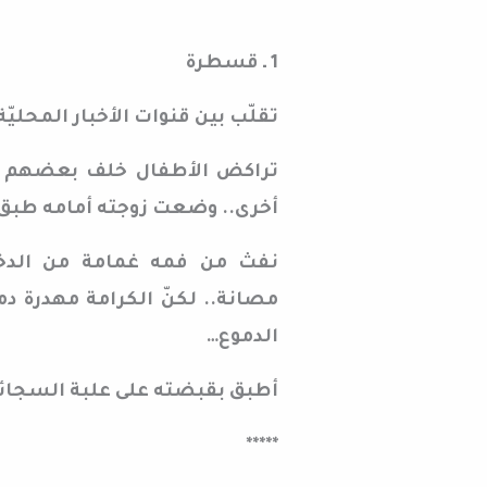
1 ـ قسطرة
تقلّب بين قنوات الأخبار المحليّة 
تراكض الأطفال خلف بعضهم م
أخرى.. وضعت زوجته أمامه طبق ا
نفث من فمه غمامة من الدخا
مصانة.. لكنّ الكرامة مهدرة دم
الدموع…
أطبق بقبضته على علبة السجائر..
*****