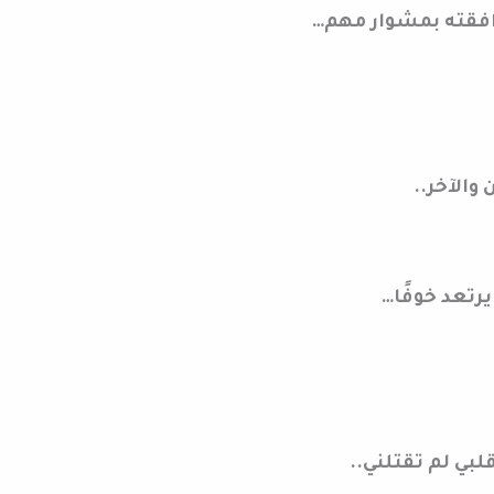
افقته بمشوار مهم…
والآخر..
رتعد خوفًا…
بي لم تقتلني..