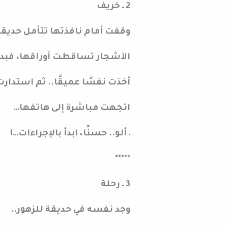
2 ـ خريف
وقفت أمام نافذتها تتأمل حديقة
الأشجار تساقطت أوراقها، فبدت
أخذت نفسًا عميقًا.. ثم استدارت 
اتجهت مباشرة إلى هاتفها…
ـ ألو.. حسنًا، ابدأ بالإجراءات…!
*****
3 ـ رحلة
وجد نفسه في حديقة للزهور..