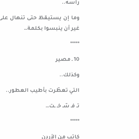
رأسه..
وما إن يستيقظ حتى تنهال على
غير أن ينبسوا بكلمة…
*****
10 ـ مصير
وكذلك..
التي تعطّرت بأطيب العطور..
تـ فـ سّـ خـ ـت…
*****
كاتب من الأردن