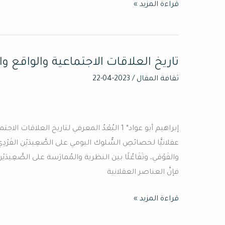
قراءة المزيد »
تاريخ العلاقات الاجتماعية والواقع وا
تاريخ
العلاقات
ثقافة المقال
/
2023-04-22
الاجتماعية
والواقع
والعقلانية
إبراهيم أبو عواد* 1 البُعْدُ المعرفي لتاريخ العل
عقلانيًّا لخصائصِ السُّلوك اليومي على الصَّعِيدَيْن الفَرْدِي
والفَوْقي، وتَفَاعُلًا بين النظرية والمُمارَسة على الصَّعِيدَيْن 
فإنَّ العناصر العقلانية
قراءة المزيد »