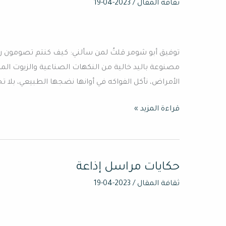
رمضان
ثقافة المقال
/
2023-04-19
شهرُ
اقتصاد
وبركات،
توفيق أبو شومر قلتُ لمن سألني: كيف كنتم تصومون ر
أم
مصنوعة باليد خالية من النكهات الصناعية والزيوت المه
شهر
الأمراض، نأكل الفواكه في أوانها نضجها الطبيعي، بلا تجم
الشهوات؟!
قراءة المزيد »
حكايات مراسل إذاعة
حكايات
مراسل
ثقافة المقال
/
2023-04-19
إذاعة