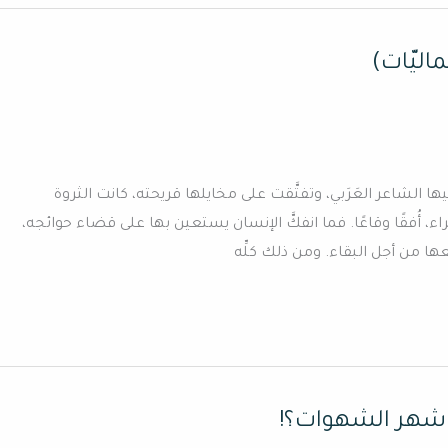
اليَّات)
تلك البيئة التي نشأ فيها الشاعر العَرَبي، وتفتَّقت على مخايلها قريحته، كانت الثروة
اء، أُفقًا وقاعًا. فما انفكَّ الإنسان يستعين بها على قضاء حوائجه،
ا من أجل البقاء. ومن ذلك كلِّه
 شهر الشهوات؟!