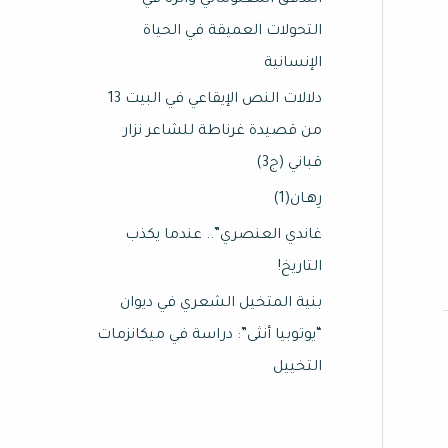
التدفق المعلوماتي وأثره في
التحولات العميقة في الحياة
الإنسانية
دلالات النص الإيقاعي في البيت 13
من قصيدة غرناطة للشاعر نزار
قباني (ج3)
رِهـان(1)
غاندي العنصري”.. عندما يكذب
التاريخ!
بنية المتخيل الشعري في ديوان
“يوتوبيا أنثى”: دراسة في ميكانزمات
التخييل