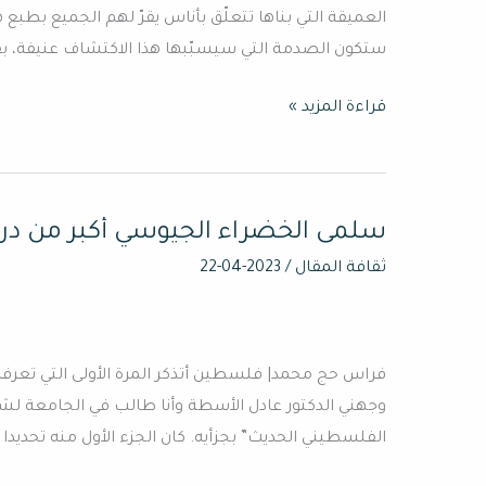
الأسوأ
العميقة التي بناها تتعلّق بأناس يقرّ لهم الجميع بطبع ه
من
ستكون الصدمة التي سيسبّبها هذا الاكتشاف عنيفة، بق
أجل
الخلاص
قراءة المزيد »
من
البربرية
الحديثة.
سلمى الخضراء الجيوسي أكبر من درع
سلمى
الخضراء
ثقافة المقال
/
2023-04-22
الجيوسي
أكبر
من
فراس حج محمد| فلسطين أتذكر المرة الأولى التي تعرف
درعٍ
وجهني الدكتور عادل الأسطة وأنا طالب في الجامعة لشر
ومن
الفلسطيني الحديث” بجزأيه. كان الجزء الأول منه تحد
طباعة
ديوان