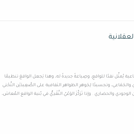
لعقلانية
اقات الاجتماعية يُمثِّل نقدًا للواقعِ، وصِياغةً جديدةً له، وهذا يَجعل الواقعَ تنظيمًا
 والجَمَاعي، وتجسيدًا لِجَوهرِ الظواهر الثقافية على الصَّعِيدَيْن التَّحْتي
الوجودي والحضاري . وإذا تَرَكَّزَ الوَعْيُ النَّقْدِيُّ في بُنية الواقع المُعاش،