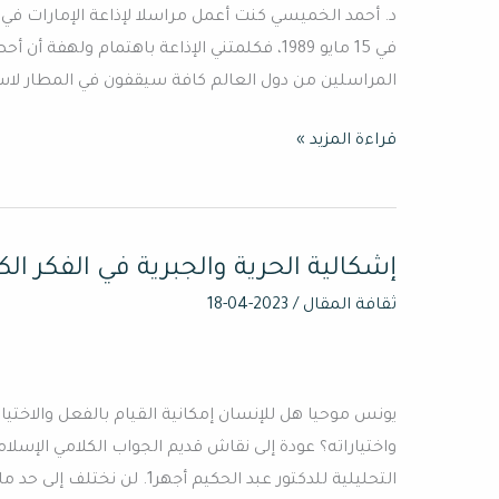
د. أحمد الخميسي كنت أعمل مراسلا لإذاعة الإمارات في
في 15 مايو 1989، فكلمتني الإذاعة باهتمام و
المراسلين من دول العالم كافة سيقفون في المطار لاس
قراءة المزيد »
إشكالية الحرية والجبرية في الفكر الك
إشكالية
الحرية
ثقافة المقال
/
2023-04-18
والجبرية
في
الفكر
يونس موحيا هل للإنسان إمكانية القيام بالفعل والاختيار
الكلامي
واختياراته؟ عودة إلى نقاش قديم الجواب الكلامي الإسلام
التحليلية للدكتور عبد الحكيم أجهر1. لن نختلف إلى حد ما أن الممارسة الكلامية لم تكن ممارسة لاهوتية في جوهرها