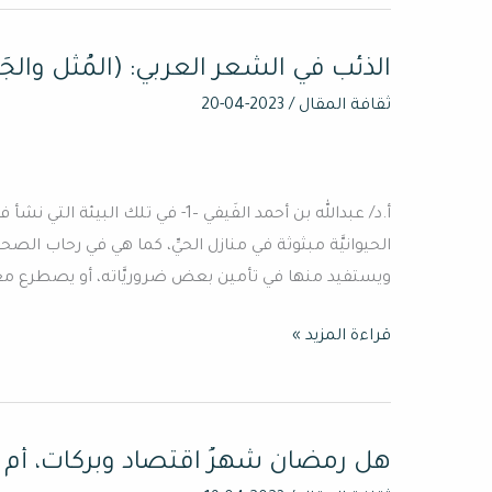
الذئب في الشِّعر العربي: (المُثُل والجَم
الذئب
في
ثقافة المقال
/
2023-04-20
الشِّعر
العربي:
(المُثُل
أ.د/ عبدالله بن أحمد الفَيفي –1- في 
والجَماليَّات)
الحيوانيَّة مبثوثة في منازل الحيِّ، كما هي في رحاب الصحر
ويستفيد منها في تأمين بعض ضروريَّاته، أو يصطرع معه
قراءة المزيد »
هل رمضان شهرُ اقتصاد وبركات، أم
هل