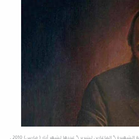
ترجمة: محمد الفحايم – خصصت المجلة الأدبية الفرنسية الشهيرة \’ الماغازين ليتيرير \’ عددها لشهر آذار ( مارس) 2010 ،