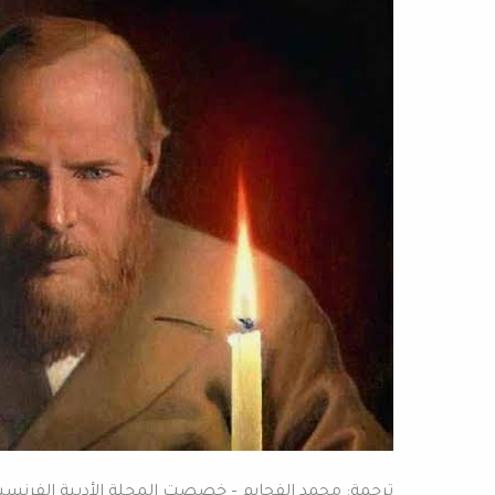
سارسكينا
عن
دوستويفسكي