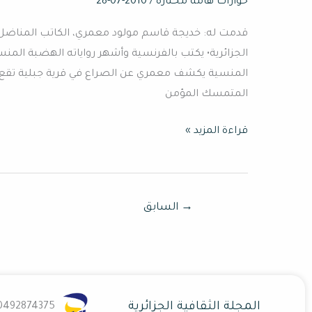
حوارات هامة مختارة
/
2010-07-28
الكاتب
قدمت له: خديجة قاسم مولود معمري، الكاتب المناضل 
الجزائري
مولود
المنسية يكشف معمري عن الصراع في قرية جبلية تقع في
معمري:
المتمسك المؤمن
فشلي
في
قراءة المزيد »
تعلم
لغة
بلادي
أثبت
→
السابق
غبائي
عن
جدارة
المجلة الثقافية الجزائرية
0492874375