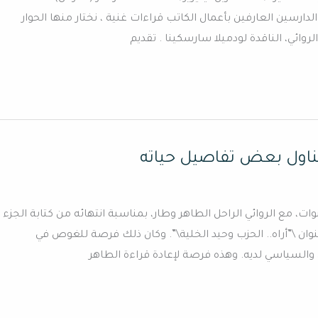
دارسين العارفين بأعمال الكاتب قراءات غنية ، نختار منها الحوار
وائي، الناقدة لودميلا سارسكينا . تقديم
 تناول بعض تفاصيل حياته
وات، مع الروائي الراحل الطاهر وطار، بمناسبة انتهائه من كتابة الجزء
وان \”أراه.. الحزب وحيد الخلية\”. وكان ذلك فرصة للغوص في
 والسياسي لديه. وهذه فرصة لإعادة قراءة الطاهر