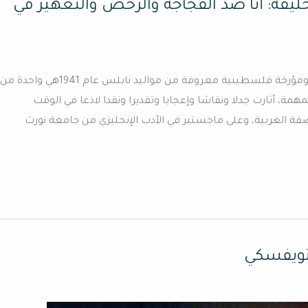
ليفة: أنا ضد الفجاجة والرخص والتعهير في
حاورتها : نـوارة لـحـرش سحر خليفة كاتبة وروائية وباحثة ومؤرخة فلسطينية معروفة من مواليد نابلس عام 1941هي واحدة من
مة، أثارت جدلا ونقاشا وإعجابا وتقديرا ونقدا لاذعا في الوقت
ة الغربية، وعلى ماجستير في الأدب الإنجليزي من جامعة نورث
تويفسكي