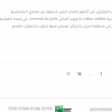
الجزائري، من أشهر الكتاب الذين كشفوا عن ملامح الشخصية
الجزائرية• يكتب بالفرنسية وأشهر رواياته الهضبة المنسية la colline oubliée ونوم العادل sommeil du juste. في قصة اله
 منطقة البربر بالجزائر، يعيش فيها جيلان مختلفان• القديم
19
18
…
1
02700 70101 03566 05286
0079999900