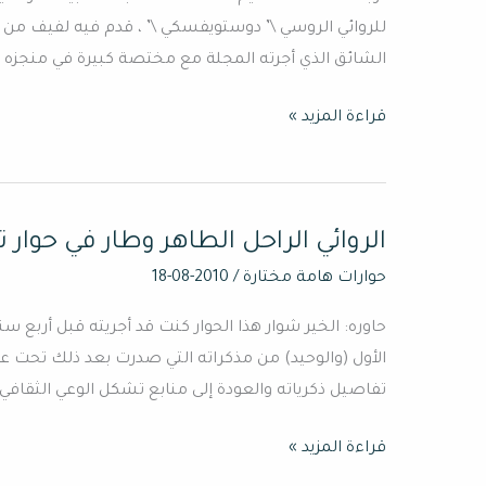
للروائي الروسي \’ دوستويفسكي \’ ، قدم فيه لفيف من ال
الشائق الذي أجرته المجلة مع مختصة كبيرة في منجزه الر
قراءة المزيد »
الروائي الراحل الطاهر وطار في حوار
الروائي
الراحل
حوارات هامة مختارة
/
2010-08-18
الطاهر
حاوره: الخير شوار هذا الحوار كنت قد أجريته قبل أربع سن
وطار
الأول (والوحيد) من مذكراته التي صدرت بعد ذلك تحت عن
في
تفاصيل ذكرياته والعودة إلى منابع تشكل الوعي الثقافي
حوار
تناول
قراءة المزيد »
بعض