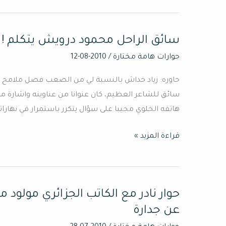
تفاصيل
حياته
سائق الراحل محمود درويش يتكلم !
سائق
الراحل
حوارات هامة مختارة
/
2010-08-12
محمود
حاوره: زياد خداش بالنسبة لي من الصعب فصل ملامح و
درويش
سائق للشاعر العظيم، كان عنوانا من عناوينه واشارة من
يتكلم
هاتفه الخلوي مجيبا على سؤال يتكرر باستمرار في نهار
!
قراءة المزيد »
حوار نادر مع الكاتب الجزائري مولود
حوار
نادر
عن جدارة
مع