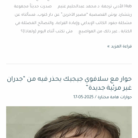
Hub الأدبي ترجمة: د.محمد عبدالحليم غنيم صدرت حديثاً مجموعة
ريتشارد بوش القصصية “مصير الآخرين” عن دار كنوب، فسألناه عن:
مشكلة جمود الكاتب الإبداعي وإعادة القراءة، والنصائح المضللة في
الكتابة ، غير ذلك من المواضيع. متى تكتب أثناء اليوم (ولماذا)؟
قراءة المزيد »
حوار مع سلافوي جيجيك يحذر فيه من “جدران
حوار
مع
غير مرئية جديدة”
سلافوي
حوارات هامة مختارة
/
2025-05-17
جيجيك
يحذر
فيه
من
“جدران