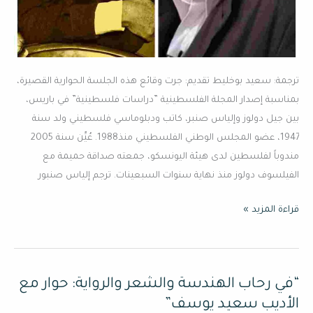
ترجمة: سعيد بوخليط تقديم: جرت وقائع هذه الجلسة الحوارية القصيرة،
بمناسبة إصدار المجلة الفلسطينية ”دراسات فلسطينية” في باريس،
بين جيل دولوز وإلياس صنبر، كاتب ودبلوماسي فلسطيني ولد سنة
1947، عضو المجلس الوطني الفلسطيني منذ1988. عُيِّن سنة 2005
مندوباً لفلسطين لدى هيئة اليونسكو، جمعته صداقة حميمة مع
الفيلسوف دولوز منذ نهاية سنوات السبعينات. ترجم إلياس صنبور
قراءة المزيد »
“في رحاب الهندسة والشعر والرواية: حوار مع
“في
رحاب
الأديب سعيد يوسف”