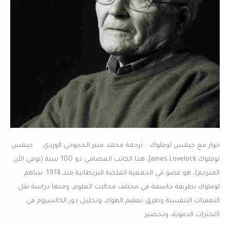
حوار مع جيمس لوفلوك .. ترجمة محمد منير الحجوجي الوردي جيمس
لوفلوك James Lovelock، هذا الكاتب العصامي ذو 100 سنة (توفي الأن.
المترجم)، هو عضو في الجمعية الملكية البريطانية منذ 1974. ساهم
لوفلوك بطريقة حاسمة في مختلف مجالات العلوم، ومنها دراسة نقل
التعفنات التنفسية وطرق تعقيم الهواء، وتحليل دور الكالسيوم في
التخثرات الدموية، وتحضير