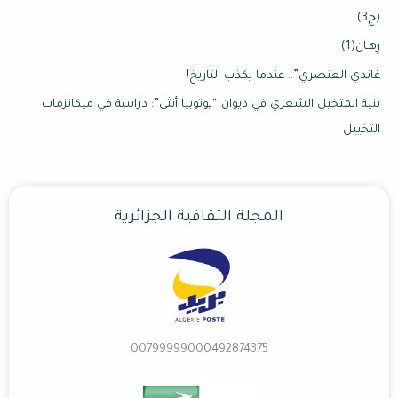
(ج3)
رِهـان(1)
غاندي العنصري”.. عندما يكذب التاريخ!
بنية المتخيل الشعري في ديوان “يوتوبيا أنثى”: دراسة في ميكانزمات
التخييل
المجلة الثقافية الجزائرية
00799999000492874375