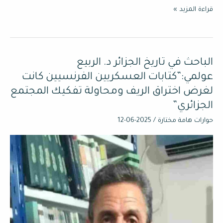
قراءة المزيد »
الباحث في تاريخ الجزائر د. الربيع
الباحث
في
عولمي:”كتابات العسكريين الفرنسيين كانت
تاريخ
لغرض اختراق الريف ومحاولة تفكيك المجتمع
الجزائر
الجزائري”
د.
حوارات هامة مختارة
/
2025-06-12
الربيع
عولمي:”كتابات
العسكريين
الفرنسيين
كانت
لغرض
اختراق