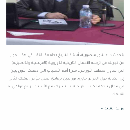
في
محاولة
تفكيك
المجتمع
الجزائري
إثنيا
وقبليا
يتحدث د. عاشور منصورية، أستاذ التاريخ بجامعة باتنة – في هذا الحوار –
ليسهل
عن تجربته في ترجمة الأعمال التاريخية الأوروبية (الفرنسية والأنجليزية)
إخضاعه
التي تتناول منطقة الأوراس، مبرزا أهم الأسباب التي دفعت الأوروبيين
“
إلى الكتابة حول الجزائر. حاوره: نورالدين برقادي صدر، مؤخرا، عملك الثاني
في مجال ترجمة الكتب التاريخية، بالاشتراك مع الأستاذ الربيع عولمي، ما
تقييمك
قراءة المزيد »