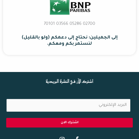
02700 70101 03566 05286
إلى الجميلين: نحتاج إلى دعمكم (ولو بالقليل)
لنستمر بكم ومعكم.
اشترك الآن في النشرة البريدية
ا
ل
ب
اشترك الان
ر
I
F
ي