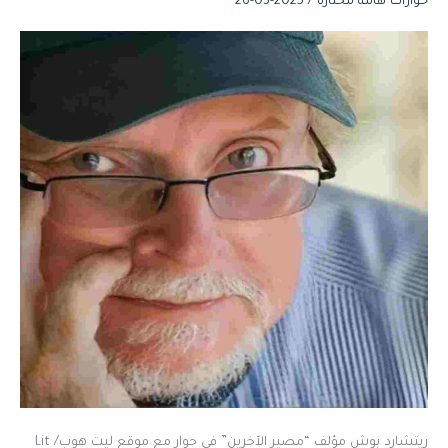
حوارات هامة مختارة
/
2025-05-26
أن
تُفسد
نصاً
أدبياً
بحيث
لا
يصلح
تماما
ونصائح
أخرى
ريتشارد بوش مؤلف “مصير الآخرين” فى حوار مع موقع ليت هوب/ Lit