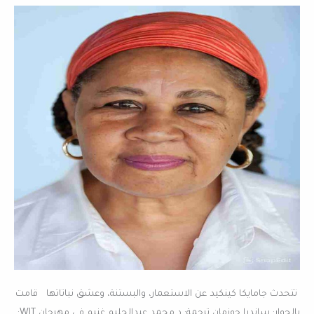
البستنة
للأطفال
الملونين”
في
حوار
مع
ساندرا
جوزمان
تتحدث جامايكا كينكيد عن الاستعمار، والبستنة، وعشق نباتاتها قامت
بالحوار: ساندرا جوزمان ترجمة: د.محمد عبدالحليم غنيم في مهرجان WIT: