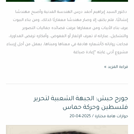
دكتور السيد إبراهيم أحمد درس الهندسة المدنية وأصبح مهندسًا
إنشائيًا، فلم يكتفِ إلا وصار مهندسًا معماريًا كذلك، ومن بناء البيوت
عرف بناء الأبيات ومن معمارها عرفت قصائده جماليات التصوير
والتشكيل، عباراته لا تعرف الإلغاز أو الغموض، وأفكاره ترفض المداورة،
فجاءت رواياته كأشعاره هادفة في معناها ومبناها، يعمل من أجل إرساء
مشروع أدبي غايته “إعادة صياغة
قراءة المزيد »
جورج حبش: الجبهة الشعبية لتحرير
جورج
حبش:
فلسطين وحركة حماس
الجبهة
حوارات هامة مختارة
/
2025-04-20
الشعبية
لتحرير