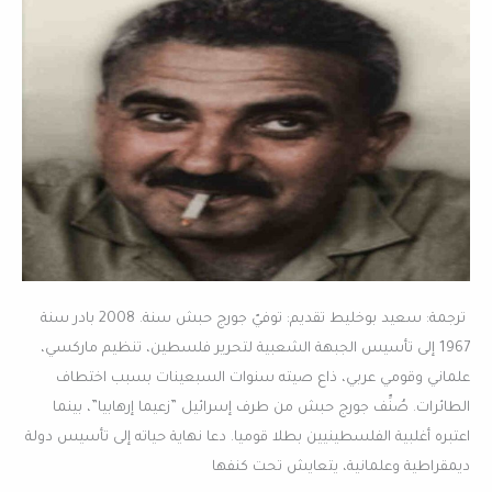
فلسطين
وحركة
حماس
ترجمة: سعيد بوخليط تقديم: توفيّ جورج حبش سنة. 2008 بادر سنة
1967 إلى تأسيس الجبهة الشعبية لتحرير فلسطين، تنظيم ماركسي،
علماني وقومي عربي، ذاع صيته سنوات السبعينات بسبب اختطاف
الطائرات. صُنِّف جورج حبش من طرف إسرائيل ”زعيما إرهابيا”، بينما
اعتبره أغلبية الفلسطينيين بطلا قوميا. دعا نهاية حياته إلى تأسيس دولة
ديمقراطية وعلمانية، يتعايش تحت كنفها