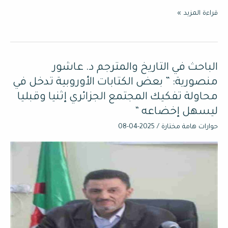
قراءة المزيد »
الباحث في التاريخ والمترجم د. عاشور
الباحث
في
منصورية: ” بعض الكتابات الأوروبية تدخل في
التاريخ
محاولة تفكيك المجتمع الجزائري إثنيا وقبليا
والمترجم
ليسهل إخضاعه “
د.
حوارات هامة مختارة
/
2025-04-08
عاشور
منصورية:
”
بعض
الكتابات
الأوروبية
تدخل