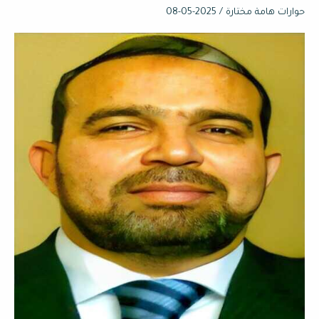
الهندسة
حوارات هامة مختارة
/
2025-05-08
والشعر
والرواية:
حوار
مع
الأديب
سعيد
يوسف”