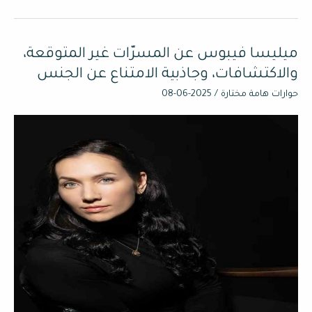
ميليسا فيبوس عن المسرّات غير المتوقعة،
ميليسا
فيبوس
والاكتشافات، وجاذبية الامتناع عن الجنس
عن
حوارات هامة مختارة
/
2025-06-08
المسرّات
غير
المتوقعة،
والاكتشافات،
وجاذبية
الامتناع
عن
الجنس