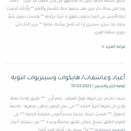
شعر: أسامة محمد زامل ألا فاسْتفِقْ من أرذلِ الموتِ قد جرتْ ** دماكَ
وما كفىْ عداكَ دمٌ جرى فقد سرقوا منكَ الصِّغارَ وأمَّهمْ ** وأُختُك أمضَتْ
ليلةَ الأمسِ في العرا بدعوى حقوقٍ لا تُجزّا جزءْتها ** وليستْ سوى سُمٍّ
بدارك قدْ سرى سيجري إذا لم تَصْحُ عِرضُك مثلما ** جرى الدّمُ حتّى
يرتوي منهُما الورى
قراءة المزيد »
أَعياد وعاشقات/ هايكوات وسينريوات انثوية
أَعياد
وعاشقات/
ثقافة النثر والشعر
/
2023-03-10
هايكوات
سعد جاسم من قبرِها يفوحُ القرنفل عطر أُمي *** طريق واحدة فقطْ
وسينريوات
تؤدي الى قلبِها أَميرةُ الغابة *** في حقلِ الزهور تتباهى بعطرِها عاشقةُ
انثوية
الحقولْ *** تلمسُ جبينَهَ يشعرُ بدفءٍ أُمومي ممرضةُ الرحمة *** في
الهواءِ الطَلْق نشيجٌ يتعالى للأفق عاشقةٌ وحيدة *** بين شفتيك أَذوبُ
كقطعةِ شوكولاتة *** كلُّ صباح على أَوراقِ الورد أَكتبُ