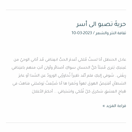
حريةٌ تصبو الى أسر
حريةٌ
تصبو
ثقافة النثر والشعر
/
2023-03-10
الى
أسر
عادل الحنظل أنا لستُ مُلكي أعدمَ الحبُّ انعِتاقي مُذ أتاني الوحيُ من
عَينيكِ يَترى مُنبئاً كلُّ الحسانِ سواكِ أصنامٌ وأولىٰ أنتِ منهم باعتِناقي
رِبقَتي.. شَوقي إليكِ فلم أعُد طَيراً تُحاورُني الورودُ عن الشَذا أو عابرَ
الشطآنِ أقتنِصُ الهوىٰ لهواً وخَمرا ها أنا ضَيّعتُ بَوصَلتي فتاهتْ في
هَياجِ العشقِ سَكرىٰ كلّ فُلْكي واشتياقي … أحكمَ الأغلالَ
قراءة المزيد »