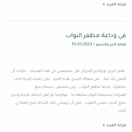
قراءة المزيد »
في وداعة مظفر النواب
في
وداعة
ثقافة النثر والشعر
/
2023-03-10
مظفر
النواب
بقلم: الزين نورالدين/الجزائر. هل تسمعني في هذا المساء. حاولت أن
أتصل بك ليلا.. من منفاك الابدي هذه المرة . لكن كمياء التربة كانت
تنتظرك. وداعا مظفر النواب.. دون تلصص. بسخاء ضؤ
الفيزياء..يستيقظ النوم سلطة ما . بيولوجيا لم تقل لجثثك مرحبا وحين
يخرج الدود..ننسى الثقوب . قبل أن تزعجني تلك الذبابة بجرح المكا ن..
كانت
قراءة المزيد »