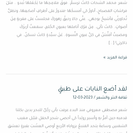
شعر: محمد الشحات كانتْ ترسمُ.. فوقَ ملامِحِهَا ما يَجْعَلهَا تَبدو .. مثلَ
فراشاتِ المصباحِ، أناورُ كي أمسكَهَا ؛فتدورُ على أطرافِ أصابعِهَا، وتظلُّ
تُحاورنُي فأشيحُ بوجهي.. عنَّي جاءَ رحيقُ زهوركْ فجلستُ على مقربةٍ مِنْ
أصواتٍ.. كانتْ تأتِي.. مِنْ فرْكِ أناملها بعيونِ الحُلمِ، سمعتُ أزيزَكْ
ومضيتُ أفتِّشُ في كلِّ عيونِ النِّسوةِ.. عَنْ سيِّدةٍ كانتْ تسكنُ.. في
ذاكرتي! […]
قراءة المزيد »
لقد أضع النايات على طبقٍ
لقد
أضع
ثقافة النثر والشعر
/
2023-03-12
النايات
شعر مصطفى معروفي منذ البدء عرفت بأني رجُلٌ للبحر يدين بكلتا
على
قدميه حين أمرُّ بهِ وأسير رويْداً كي أحصي شجر الحقلِ قبَيْل مغيب
طبقٍ
الشمسِ وساعةَ يتحد المنبعُ بزواياه الأربع أوصي العشْبَ بقبرةٍ تعشق