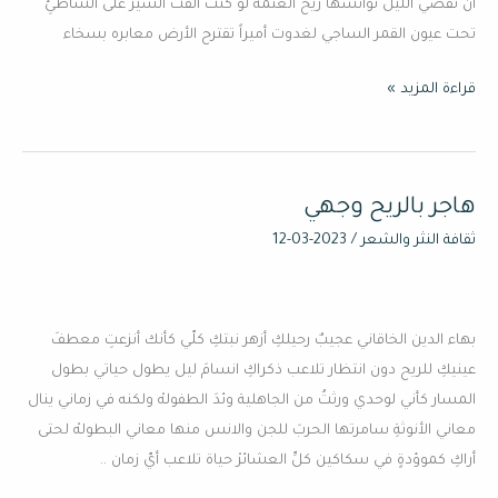
أن تقضي الليل تؤانسها ريح العتمةْ لو كنت ألفتُ السير على الشاطئِ
تحت عيون القمر الساجي لغدوت أميراً تقترح الأرض معابره بسخاء
قراءة المزيد »
هاجر بالريح وجهي
هاجر
بالريح
ثقافة النثر والشعر
/
2023-03-12
وجهي
بهاء الدين الخاقاني عجيبٌ رحيلكِ أزهر نبتكِ كلّي كأنك أنزعتِ معطفَ
عينيكِ للريح دون انتظار تلاعب ذكراكِ انسامَ ليل يطول حياتي بطول
المسار كأني لوحدي ورثتُ من الجاهلية وئدَ الطفولهْ ولكنه في زماني ينال
معاني الأنوثةِ سامرتها الحربَ للجن والانس منها معاني البطولهْ لحتى
أراكِ كموؤدةٍ في سكاكين كلِّ العشائرْ حياة تلاعب أيّ زمان ..