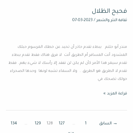
فحيح الظلال
فحيح
الظلال
ثقافة النثر والشعر
/
2023-03-07
منذر أبو حلتم ببطء تقدم حاذر أن تحيد عن خطك المرسوم حبلك
المشدود أنت المسافر أم الطريق أنت لا فرق هناك فقط تقدم ببطء
تقدم سيمر هذا الأمر كأن لم يكن لن تفقد إلا رأسك لا شيء يهم.. فقط
تقدم لا الطريق هو الطريق .. ولا السماء تشبه لونها وحدها الصحراء
حولك تضحك في
قراءة المزيد »
→
السابق
1
…
127
128
129
…
134