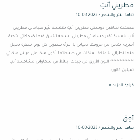
فطريني أنتِ
فطريني
أنتِ
ثقافة النثر والشعر
/
2023-03-10
عصمت شاهين دوسكي فطريني أنتِ بهمسة تثير صباحاتي فطريني
أنتِ بلمسة تغير مساماتي فطريني ببسمة تشرق فيها ضحكاتي بتحية
أميرية تمحي من حروفها تحياتي يا امرأة تفطرني كل يوم بنظرة تخجل
منها نظراتي يا ملكة الملكات في صباحاتها أكون ملكا على عرش ملكاتي
*************** اللون الأزرق في جيدك يتلألأ في سماواتي مشاكسة أنتِ
تميلين كالورد
قراءة المزيد »
أفِق
أفِق
ثقافة النثر والشعر
/
2023-03-10