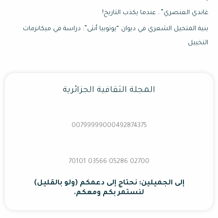
غاندي العنصري”.. عندما يكذب التاريخ!
بنية المتخيل الشعري في ديوان “يوتوبيا أنثى”: دراسة في ميكانزمات
التخييل
المجلة الثقافية الجزائرية
00799999000492874375
02700 70101 03566 05286
إلى الجميلين: نحتاج إلى دعمكم (ولو بالقليل)
لنستمر بكم ومعكم.